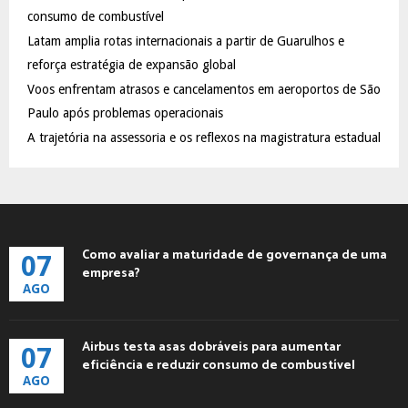
:
consumo de combustível
C
Latam amplia rotas internacionais a partir de Guarulhos e
reforça estratégia de expansão global
H
Voos enfrentam atrasos e cancelamentos em aeroportos de São
Paulo após problemas operacionais
A trajetória na assessoria e os reflexos na magistratura estadual
Como avaliar a maturidade de governança de uma
07
empresa?
AGO
Airbus testa asas dobráveis para aumentar
07
eficiência e reduzir consumo de combustível
AGO