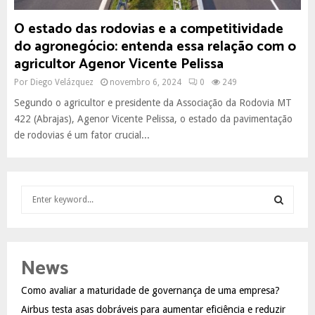
O estado das rodovias e a competitividade
do agronegócio: entenda essa relação com o
agricultor Agenor Vicente Pelissa
Por
Diego Velázquez
novembro 6, 2024
0
249
Segundo o agricultor e presidente da Associação da Rodovia MT
422 (Abrajas), Agenor Vicente Pelissa, o estado da pavimentação
de rodovias é um fator crucial...
S
e
a
S
r
c
E
News
h
f
A
Como avaliar a maturidade de governança de uma empresa?
o
Airbus testa asas dobráveis para aumentar eficiência e reduzir
r
R