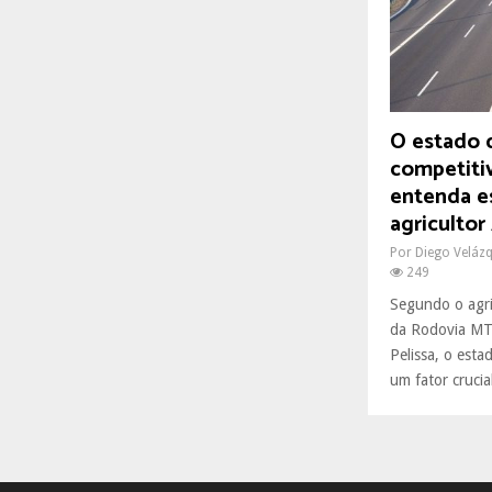
R
:
C
H
O estado d
competiti
entenda e
agricultor
Por
Diego Veláz
249
Segundo o agri
da Rodovia MT 
Pelissa, o est
um fator crucial