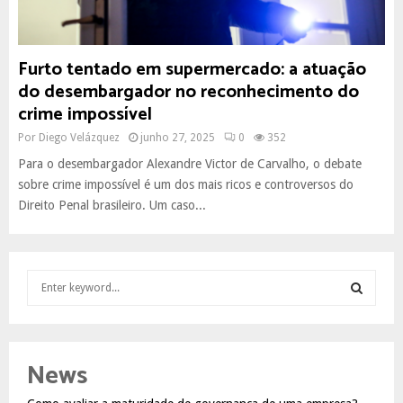
Furto tentado em supermercado: a atuação
do desembargador no reconhecimento do
crime impossível
Por
Diego Velázquez
junho 27, 2025
0
352
Para o desembargador Alexandre Victor de Carvalho, o debate
sobre crime impossível é um dos mais ricos e controversos do
Direito Penal brasileiro. Um caso...
S
e
a
S
r
c
E
News
h
f
A