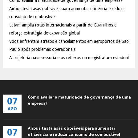
Como avaliar a maturidade de governança de uma empresa?
o
Airbus testa asas dobráveis para aumentar eficiência e reduzir
r
R
:
consumo de combustível
C
Latam amplia rotas internacionais a partir de Guarulhos e
reforça estratégia de expansão global
H
Voos enfrentam atrasos e cancelamentos em aeroportos de São
Paulo após problemas operacionais
A trajetória na assessoria e os reflexos na magistratura estadual
Como avaliar a maturidade de governança de uma
07
empresa?
AGO
Airbus testa asas dobráveis para aumentar
07
eficiência e reduzir consumo de combustível