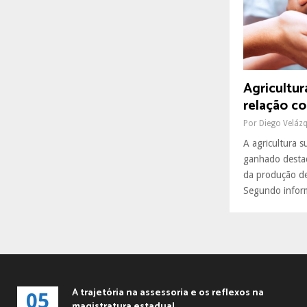
R
:
C
H
Agricultur
relação c
Por
Diego Veláz
A agricultura 
ganhado destaq
da produção d
Segundo inform
A trajetória na assessoria e os reflexos na
05
magistratura estadual