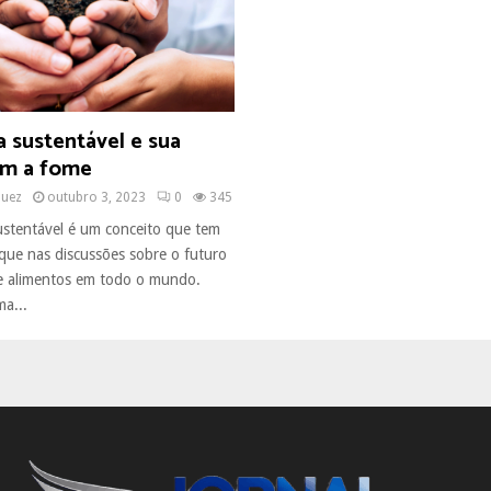
a sustentável e sua
om a fome
quez
outubro 3, 2023
0
345
sustentável é um conceito que tem
ue nas discussões sobre o futuro
e alimentos em todo o mundo.
a...