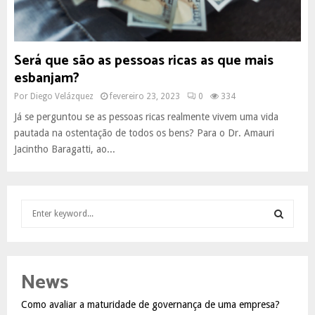
Será que são as pessoas ricas as que mais
esbanjam?
Por
Diego Velázquez
fevereiro 23, 2023
0
334
Já se perguntou se as pessoas ricas realmente vivem uma vida
pautada na ostentação de todos os bens? Para o Dr. Amauri
Jacintho Baragatti, ao...
S
e
a
S
r
c
E
News
h
f
A
Como avaliar a maturidade de governança de uma empresa?
o