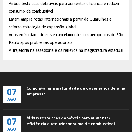
Airbus testa asas dobráveis para aumentar eficiência e reduzir
r
R
:
consumo de combustível
C
Latam amplia rotas internacionais a partir de Guarulhos e
reforça estratégia de expansão global
H
Voos enfrentam atrasos e cancelamentos em aeroportos de São
Paulo após problemas operacionais
A trajetória na assessoria e os reflexos na magistratura estadual
Como avaliar a maturidade de governança de uma
07
empresa?
AGO
Airbus testa asas dobráveis para aumentar
07
eficiência e reduzir consumo de combustível
AGO