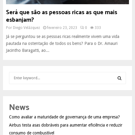
Será que são as pessoas ricas as que mais
esbanjam?
Por
Diego Velázquez
fevereiro 23, 2023
0
333
Já se perguntou se as pessoas ricas realmente vivem uma vida
pautada na ostentação de todos os bens? Para o Dr. Amauri
Jacintho Baragatti, ao...
S
e
a
S
r
c
E
News
h
f
A
Como avaliar a maturidade de governança de uma empresa?
o
Airbus testa asas dobráveis para aumentar eficiência e reduzir
r
R
:
consumo de combustível