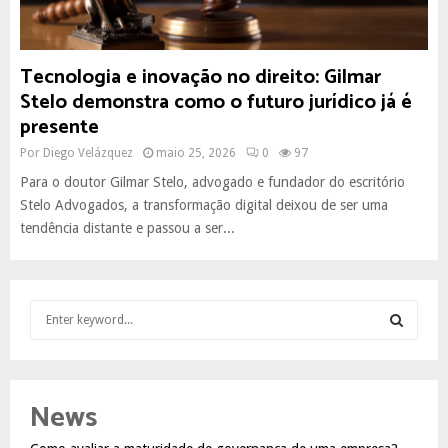
Tecnologia e inovação no direito: Gilmar
Stelo demonstra como o futuro jurídico já é
presente
Por
Diego Velázquez
maio 25, 2026
0
97
Para o doutor Gilmar Stelo, advogado e fundador do escritório
Stelo Advogados, a transformação digital deixou de ser uma
tendência distante e passou a ser...
S
e
a
S
r
c
E
News
h
f
A