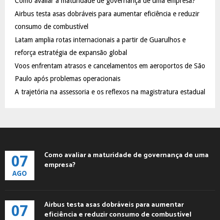
Como avaliar a maturidade de governança de uma empresa?
o
Airbus testa asas dobráveis para aumentar eficiência e reduzir
r
R
:
consumo de combustível
C
Latam amplia rotas internacionais a partir de Guarulhos e
reforça estratégia de expansão global
H
Voos enfrentam atrasos e cancelamentos em aeroportos de São
Paulo após problemas operacionais
A trajetória na assessoria e os reflexos na magistratura estadual
Como avaliar a maturidade de governança de uma
07
empresa?
AGO
Airbus testa asas dobráveis para aumentar
07
eficiência e reduzir consumo de combustível