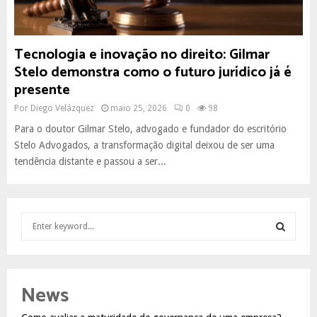
Tecnologia e inovação no direito: Gilmar
Stelo demonstra como o futuro jurídico já é
presente
Por
Diego Velázquez
maio 25, 2026
0
98
Para o doutor Gilmar Stelo, advogado e fundador do escritório
Stelo Advogados, a transformação digital deixou de ser uma
tendência distante e passou a ser...
S
e
a
S
r
c
E
News
h
f
A