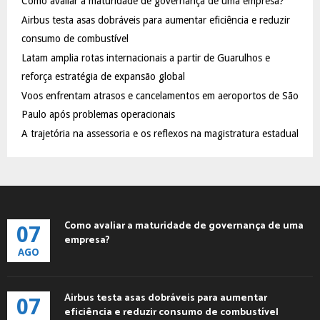
Como avaliar a maturidade de governança de uma empresa?
o
Airbus testa asas dobráveis para aumentar eficiência e reduzir
r
R
:
consumo de combustível
C
Latam amplia rotas internacionais a partir de Guarulhos e
reforça estratégia de expansão global
H
Voos enfrentam atrasos e cancelamentos em aeroportos de São
Paulo após problemas operacionais
A trajetória na assessoria e os reflexos na magistratura estadual
Como avaliar a maturidade de governança de uma
07
empresa?
AGO
Airbus testa asas dobráveis para aumentar
07
eficiência e reduzir consumo de combustível