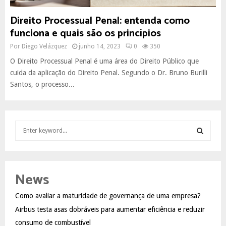
Direito Processual Penal: entenda como
funciona e quais são os princípios
Por
Diego Velázquez
junho 14, 2023
0
350
O Direito Processual Penal é uma área do Direito Público que
cuida da aplicação do Direito Penal. Segundo o Dr. Bruno Burilli
Santos, o processo...
S
e
a
S
r
c
E
News
h
f
A
Como avaliar a maturidade de governança de uma empresa?
o
Airbus testa asas dobráveis para aumentar eficiência e reduzir
r
R
:
consumo de combustível