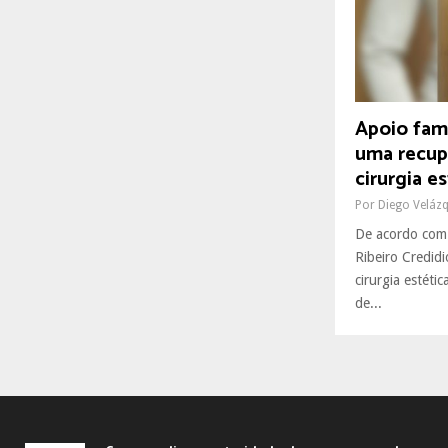
R
:
C
H
Apoio fami
uma recup
cirurgia e
Por
Diego Veláz
De acordo com 
Ribeiro Credid
cirurgia estéti
de...