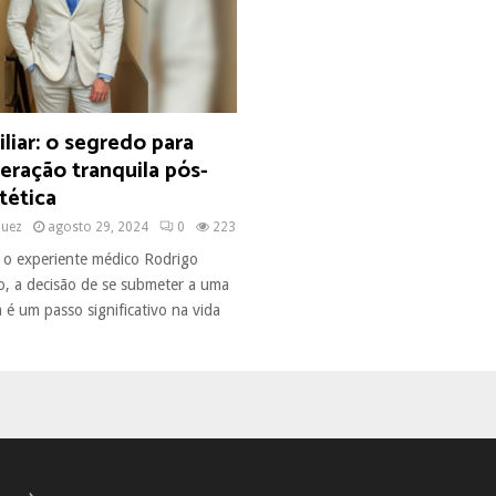
liar: o segredo para
eração tranquila pós-
stética
quez
agosto 29, 2024
0
223
o experiente médico Rodrigo
io, a decisão de se submeter a uma
ca é um passo significativo na vida