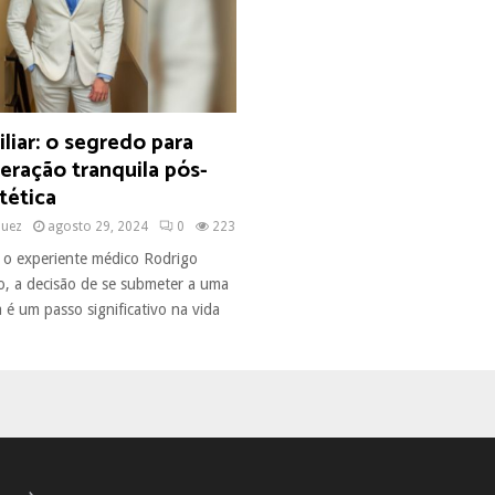
liar: o segredo para
eração tranquila pós-
stética
quez
agosto 29, 2024
0
223
o experiente médico Rodrigo
io, a decisão de se submeter a uma
ca é um passo significativo na vida