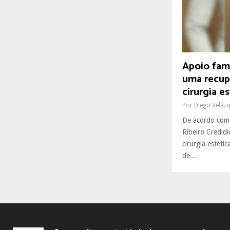
R
:
C
H
Apoio fami
uma recup
cirurgia e
Por
Diego Veláz
De acordo com 
Ribeiro Credid
cirurgia estéti
de...