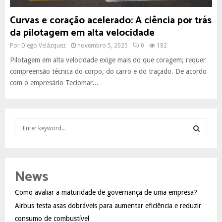
Curvas e coração acelerado: A ciência por trás
da pilotagem em alta velocidade
Por
Diego Velázquez
novembro 5, 2025
0
182
Pilotagem em alta velocidade exige mais do que coragem; requer
compreensão técnica do corpo, do carro e do traçado. De acordo
com o empresário Teciomar...
S
e
a
S
r
c
E
News
h
f
A
Como avaliar a maturidade de governança de uma empresa?
o
Airbus testa asas dobráveis para aumentar eficiência e reduzir
r
R
:
consumo de combustível