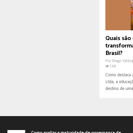
R
:
C
H
Quais são 
transform
Brasil?
Por
Diego Veláz
168
Como destaca 
Ltda, a educaçã
destino de uma 
Como avaliar a maturidade de governança de