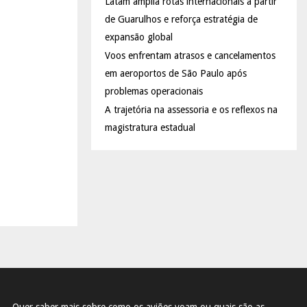
Latam amplia rotas internacionais a partir
de Guarulhos e reforça estratégia de
expansão global
Voos enfrentam atrasos e cancelamentos
em aeroportos de São Paulo após
problemas operacionais
A trajetória na assessoria e os reflexos na
magistratura estadual
Quer saber mais sobre como os aviões voam ou quais são as