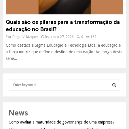
Quais são os pilares para a transformação da
educação no Brasil?
Por
Diego Velázquez
fevereiro 27, 2026
0
169
Como destaca a Sigma Educação e Tecnologia Ltda, a educação é
a força motriz que define o destino de uma nação. Ao longo desta
série...
S
e
a
S
r
c
E
News
h
f
A
Como avaliar a maturidade de governança de uma empresa?
o