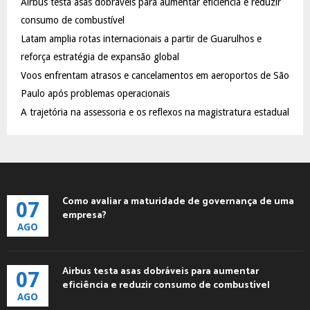
Airbus testa asas dobráveis para aumentar eficiência e reduzir
r
R
:
consumo de combustível
C
Latam amplia rotas internacionais a partir de Guarulhos e
reforça estratégia de expansão global
H
Voos enfrentam atrasos e cancelamentos em aeroportos de São
Paulo após problemas operacionais
A trajetória na assessoria e os reflexos na magistratura estadual
Como avaliar a maturidade de governança de uma
07
empresa?
AGO
Airbus testa asas dobráveis para aumentar
07
eficiência e reduzir consumo de combustível
AGO