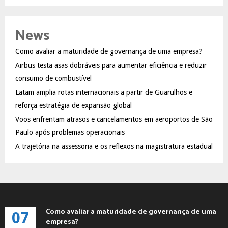
a
S
r
c
E
News
h
f
A
Como avaliar a maturidade de governança de uma empresa?
o
Airbus testa asas dobráveis para aumentar eficiência e reduzir
r
R
:
consumo de combustível
C
Latam amplia rotas internacionais a partir de Guarulhos e
reforça estratégia de expansão global
H
Voos enfrentam atrasos e cancelamentos em aeroportos de São
Paulo após problemas operacionais
A trajetória na assessoria e os reflexos na magistratura estadual
Como avaliar a maturidade de governança de uma
07
empresa?