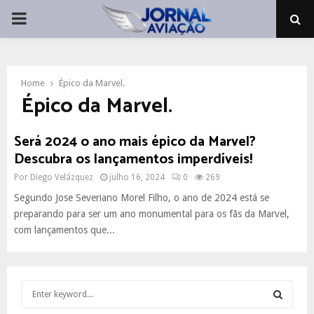
PRIMARY
MENU
Home
Épico da Marvel.
Épico da Marvel.
Será 2024 o ano mais épico da Marvel?
Descubra os lançamentos imperdíveis!
Por
Diego Velázquez
julho 16, 2024
0
269
Segundo ​​Jose Severiano Morel Filho, o ano de 2024 está se
preparando para ser um ano monumental para os fãs da Marvel,
com lançamentos que...
S
e