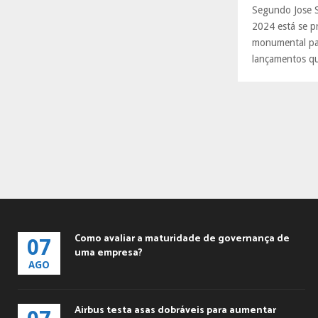
R
Segundo ​​Jose 
:
2024 está se p
C
monumental par
H
lançamentos qu
Como avaliar a maturidade de governança de
07
uma empresa?
AGO
Airbus testa asas dobráveis para aumentar