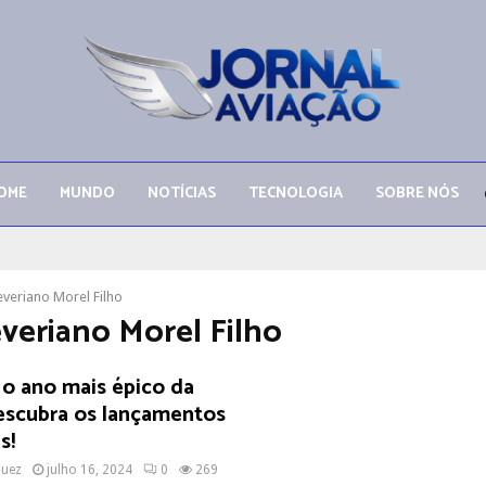
OME
MUNDO
NOTÍCIAS
TECNOLOGIA
SOBRE NÓS
everiano Morel Filho
everiano Morel Filho
 o ano mais épico da
escubra os lançamentos
s!
quez
julho 16, 2024
0
269