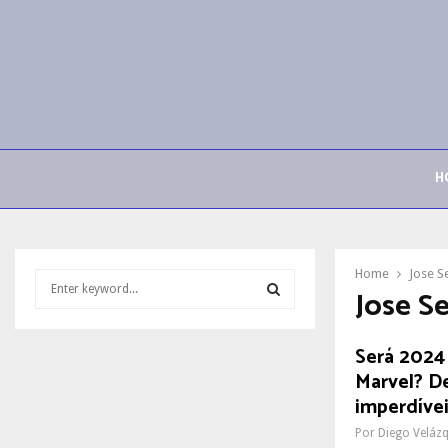
H
Home
Jose S
S
Jose S
e
a
S
r
Será 2024
c
E
Marvel? D
h
imperdívei
f
A
o
Por
Diego Veláz
r