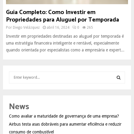
Guia Completo: Como Investir em
Propriedades para Aluguel por Temporada
Por
Diego Velázquez
abril 16, 2024
0
265
Investir em propriedades destinadas ao aluguel por temporada é
uma estratégia financeira inteligente e rentável, especialmente
quando orientada por especialistas como a empresária e expert...
S
e
a
S
r
c
E
News
h
f
A
Como avaliar a maturidade de governança de uma empresa?
o
Airbus testa asas dobráveis para aumentar eficiência e reduzir
r
R
:
consumo de combustível