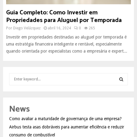
Guia Completo: Como Investir em
Propriedades para Aluguel por Temporada
Por
Diego Velázquez
abril 16, 2024
0
265
Investir em propriedades destinadas ao aluguel por temporada é
uma estratégia financeira inteligente e rentável, especialmente
quando orientada por especialistas como a empresária e expert...
S
e
a
S
r
c
E
News
h
f
A
Como avaliar a maturidade de governança de uma empresa?
o
Airbus testa asas dobráveis para aumentar eficiência e reduzir
r
R
:
consumo de combustível