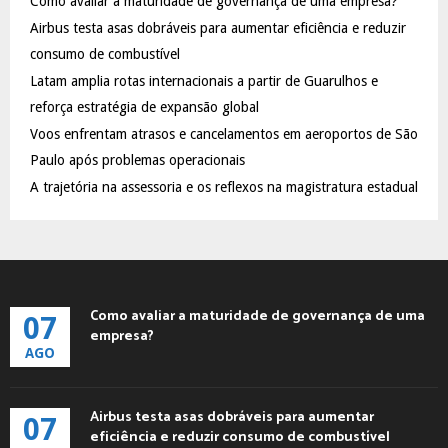
Como avaliar a maturidade de governança de uma empresa?
o
Airbus testa asas dobráveis para aumentar eficiência e reduzir
r
R
:
consumo de combustível
C
Latam amplia rotas internacionais a partir de Guarulhos e
reforça estratégia de expansão global
H
Voos enfrentam atrasos e cancelamentos em aeroportos de São
Paulo após problemas operacionais
A trajetória na assessoria e os reflexos na magistratura estadual
Como avaliar a maturidade de governança de uma
07
empresa?
AGO
Airbus testa asas dobráveis para aumentar
07
eficiência e reduzir consumo de combustível