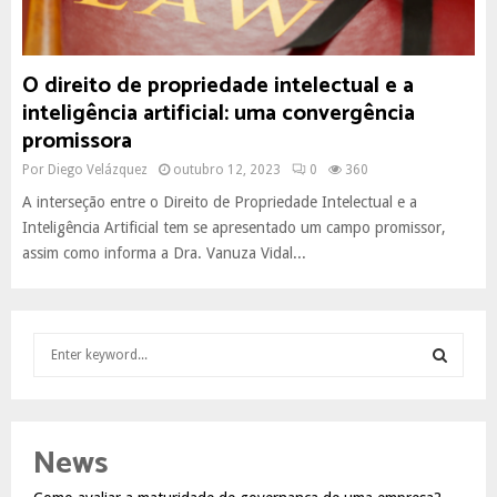
O direito de propriedade intelectual e a
inteligência artificial: uma convergência
promissora
Por
Diego Velázquez
outubro 12, 2023
0
360
A interseção entre o Direito de Propriedade Intelectual e a
Inteligência Artificial tem se apresentado um campo promissor,
assim como informa a Dra. Vanuza Vidal...
S
e
a
S
r
c
E
News
h
f
A