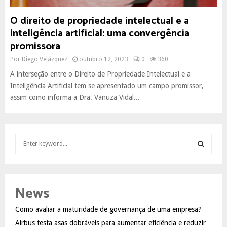
O direito de propriedade intelectual e a
inteligência artificial: uma convergência
promissora
Por
Diego Velázquez
outubro 12, 2023
0
360
A interseção entre o Direito de Propriedade Intelectual e a
Inteligência Artificial tem se apresentado um campo promissor,
assim como informa a Dra. Vanuza Vidal...
S
e
a
S
r
c
E
News
h
f
A
Como avaliar a maturidade de governança de uma empresa?
o
Airbus testa asas dobráveis para aumentar eficiência e reduzir
r
R