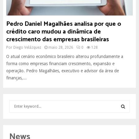
Pedro Daniel Magalhães analisa por que o
crédito caro mudou a dinâmica de
crescimento das empresas brasileiras
Por
Diego Velázquez
maio 28, 2026
0
128
O atual cenário econômico brasileiro alterou profundamente a
forma como empresas financiam crescimento, expansão e
operação. Pedro Magalhães, executivo e advisor da área de
finanças,...
S
e
a
S
r
c
E
News
h