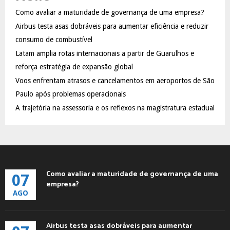
f
A
Como avaliar a maturidade de governança de uma empresa?
o
Airbus testa asas dobráveis para aumentar eficiência e reduzir
r
R
:
consumo de combustível
C
Latam amplia rotas internacionais a partir de Guarulhos e
reforça estratégia de expansão global
H
Voos enfrentam atrasos e cancelamentos em aeroportos de São
Paulo após problemas operacionais
A trajetória na assessoria e os reflexos na magistratura estadual
Como avaliar a maturidade de governança de uma
07
empresa?
AGO
Airbus testa asas dobráveis para aumentar