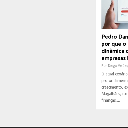
R
:
C
H
Pedro Dani
por que o
dinâmica 
empresas b
Por
Diego Veláz
O atual cenário
profundamente
crescimento, e
Magalhães, exe
finanças,...