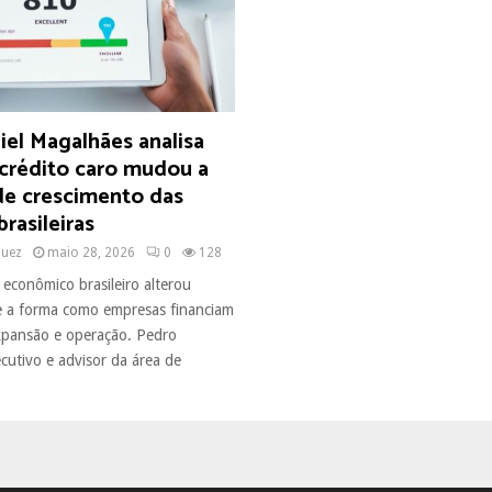
el Magalhães analisa
 crédito caro mudou a
de crescimento das
rasileiras
quez
maio 28, 2026
0
128
 econômico brasileiro alterou
 a forma como empresas financiam
xpansão e operação. Pedro
cutivo e advisor da área de