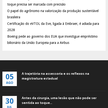
:
toque precisa ser marcada com precisão
C
O papel do agrônomo na valorização da produção sustentável
brasileira
H
Certificação do eVTOL da Eve, ligada à Embraer, é adiada para
2028
Boeing pede ao governo dos EUA que investigue empréstimo
bilionário da União Europeia para a Airbus
A trajetória na assessoria e os reflexos na
05
magistratura estadual
AGO
Antes da cirurgia, uma lesão que não pode ser
30
sentida ao toque...
JUL