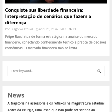
Conquiste sua liberdade financeira:
Interpretação de cenários que fazem a
diferença
Por
Diego Velázquez
abril 29, 2026
0
93
Felipe Rassi atua de forma estratégica na análise do mercado
financeiro, conectando conhecimento técnico à prática de decisões
econômicas. O mercado financeiro não se limita...
S
e
a
S
r
c
E
News
h
f
A
A trajetória na assessoria e os reflexos na magistratura estadual
o
Antes da cirurgia, uma lesão que não pode ser sentida ao
r
R