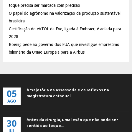
:
toque precisa ser marcada com precisão
C
O papel do agrônomo na valorização da produção sustentável
brasileira
H
Certificação do eVTOL da Eve, ligada à Embraer, é adiada para
2028
Boeing pede ao governo dos EUA que investigue empréstimo
bilionário da União Europeia para a Airbus
A trajetória na assessoria e os reflexos na
05
magistratura estadual
AGO
Antes da cirurgia, uma lesão que não pode ser
30
sentida ao toque...
JUL