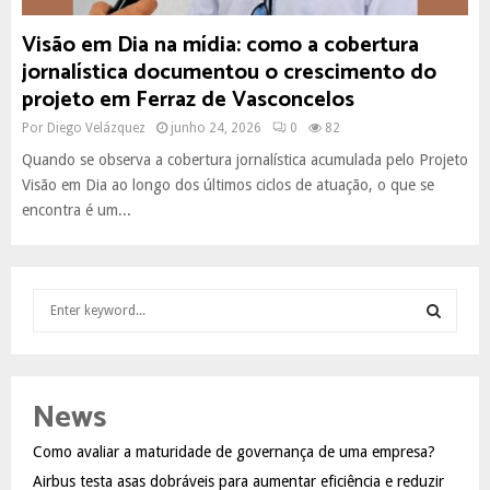
Visão em Dia na mídia: como a cobertura
jornalística documentou o crescimento do
projeto em Ferraz de Vasconcelos
Por
Diego Velázquez
junho 24, 2026
0
82
Quando se observa a cobertura jornalística acumulada pelo Projeto
Visão em Dia ao longo dos últimos ciclos de atuação, o que se
encontra é um...
S
e
a
S
r
c
E
News
h
f
A
Como avaliar a maturidade de governança de uma empresa?
o
Airbus testa asas dobráveis para aumentar eficiência e reduzir
r
R