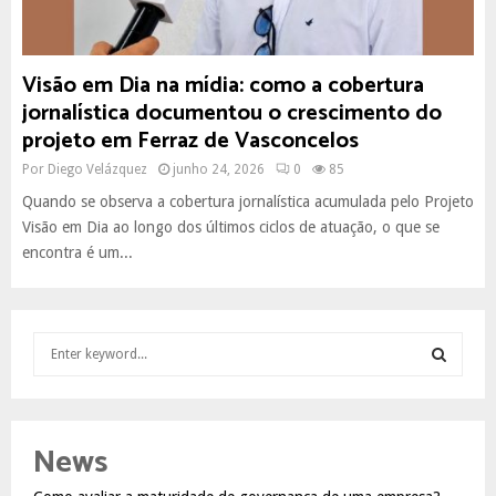
Visão em Dia na mídia: como a cobertura
jornalística documentou o crescimento do
projeto em Ferraz de Vasconcelos
Por
Diego Velázquez
junho 24, 2026
0
85
Quando se observa a cobertura jornalística acumulada pelo Projeto
Visão em Dia ao longo dos últimos ciclos de atuação, o que se
encontra é um...
S
e
a
S
r
c
E
News
h
f
A