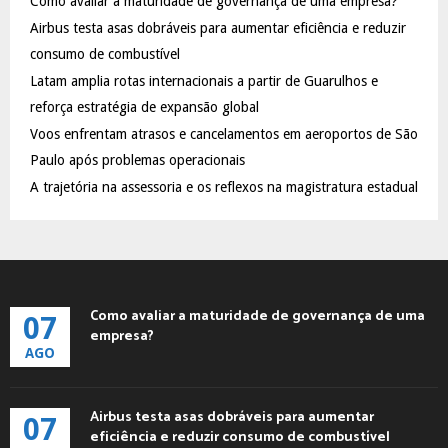
Como avaliar a maturidade de governança de uma empresa?
o
Airbus testa asas dobráveis para aumentar eficiência e reduzir
r
R
:
consumo de combustível
C
Latam amplia rotas internacionais a partir de Guarulhos e
reforça estratégia de expansão global
H
Voos enfrentam atrasos e cancelamentos em aeroportos de São
Paulo após problemas operacionais
A trajetória na assessoria e os reflexos na magistratura estadual
Como avaliar a maturidade de governança de uma
07
empresa?
AGO
Airbus testa asas dobráveis para aumentar
07
eficiência e reduzir consumo de combustível