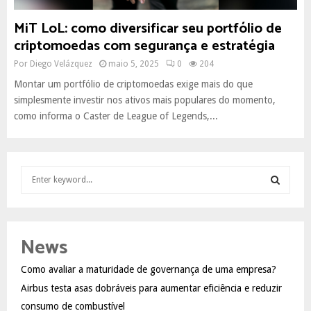
MiT LoL: como diversificar seu portfólio de
criptomoedas com segurança e estratégia
Por
Diego Velázquez
maio 5, 2025
0
204
Montar um portfólio de criptomoedas exige mais do que
simplesmente investir nos ativos mais populares do momento,
como informa o Caster de League of Legends,...
S
e
a
S
r
c
E
News
h
f
A
Como avaliar a maturidade de governança de uma empresa?
o
Airbus testa asas dobráveis para aumentar eficiência e reduzir
r
R
:
consumo de combustível