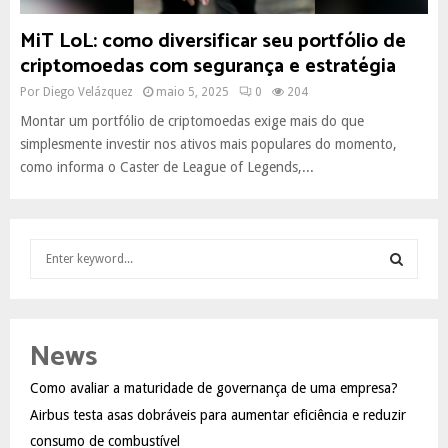
MiT LoL: como diversificar seu portfólio de
criptomoedas com segurança e estratégia
Por
Diego Velázquez
maio 5, 2025
0
204
Montar um portfólio de criptomoedas exige mais do que
simplesmente investir nos ativos mais populares do momento,
como informa o Caster de League of Legends,...
S
e
a
S
r
c
E
News
h
f
A
Como avaliar a maturidade de governança de uma empresa?
o
Airbus testa asas dobráveis para aumentar eficiência e reduzir
r
R
:
consumo de combustível