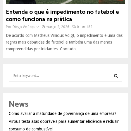
Entenda o que é impedimento no futebol e
como funciona na prática
Por
Diego Velázquez
março 2, 2026
0
182
De acordo com Matheus Vinicius Voigt, o impedimento é uma das
regras mais debatidas do futebol e também uma das menos
compreendidas por iniciantes. Contudo,...
S
e
a
S
r
c
E
News
h
f
A
Como avaliar a maturidade de governança de uma empresa?
o
Airbus testa asas dobráveis para aumentar eficiência e reduzir
r
R
:
consumo de combustível