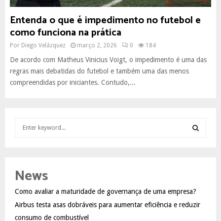
Entenda o que é impedimento no futebol e
como funciona na prática
Por
Diego Velázquez
março 2, 2026
0
184
De acordo com Matheus Vinicius Voigt, o impedimento é uma das
regras mais debatidas do futebol e também uma das menos
compreendidas por iniciantes. Contudo,...
S
e
a
S
r
c
E
News
h
f
A
Como avaliar a maturidade de governança de uma empresa?
o
Airbus testa asas dobráveis para aumentar eficiência e reduzir
r
R
:
consumo de combustível