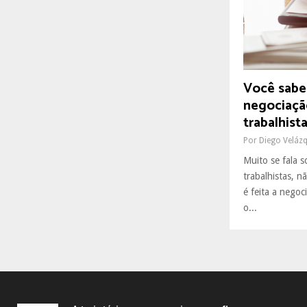
R
:
C
H
Você sabe
negociaçã
trabalhist
Por
Diego Veláz
Muito se fala s
trabalhistas,
é feita a negoc
o...