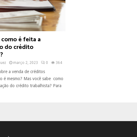
 como é feita a
o do crédito
a?
quez
março 2, 2023
0
364
obre a venda de créditos
 não é mesmo? Mas você sabe como
iação do crédito trabalhista? Para