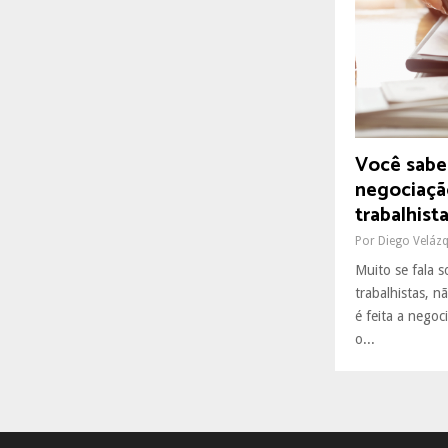
R
:
C
H
Você sabe
negociaçã
trabalhist
Por
Diego Veláz
Muito se fala s
trabalhistas,
é feita a negoc
o...