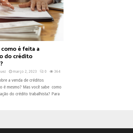
 como é feita a
o do crédito
a?
quez
março 2, 2023
0
364
obre a venda de créditos
 não é mesmo? Mas você sabe como
iação do crédito trabalhista? Para