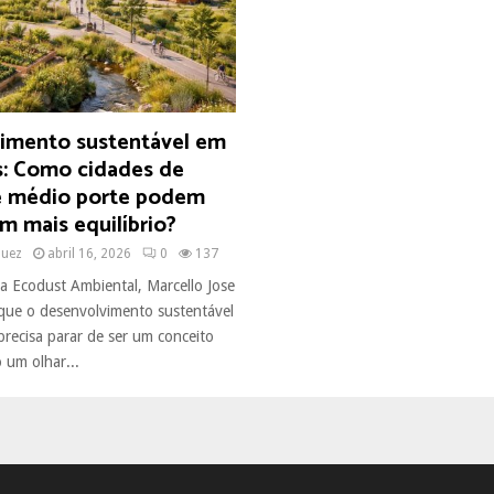
imento sustentável em
s: Como cidades de
 médio porte podem
m mais equilíbrio?
quez
abril 16, 2026
0
137
a Ecodust Ambiental, Marcello Jose
que o desenvolvimento sustentável
precisa parar de ser um conceito
 um olhar...