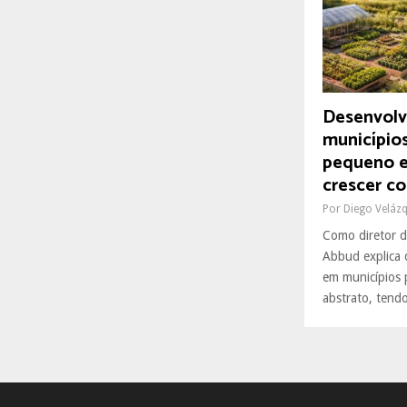
R
:
C
H
Desenvolv
município
pequeno e
crescer co
Por
Diego Veláz
Como diretor d
Abbud explica 
em municípios 
abstrato, tendo