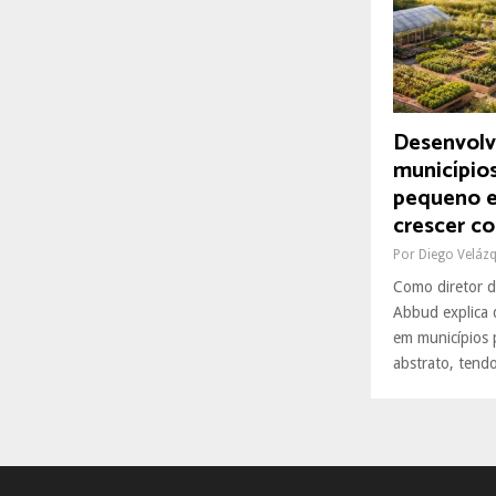
R
:
C
H
Desenvolv
município
pequeno e
crescer co
Por
Diego Veláz
Como diretor d
Abbud explica 
em municípios 
abstrato, tendo