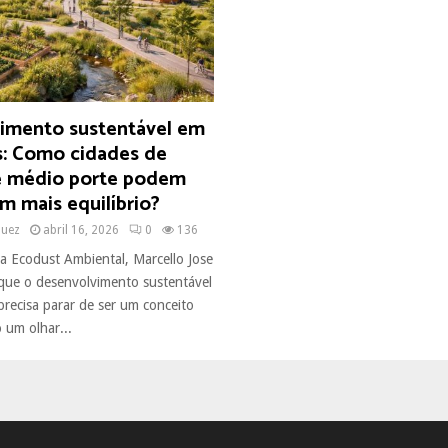
imento sustentável em
s: Como cidades de
 médio porte podem
m mais equilíbrio?
quez
abril 16, 2026
0
136
a Ecodust Ambiental, Marcello Jose
que o desenvolvimento sustentável
precisa parar de ser um conceito
 um olhar...