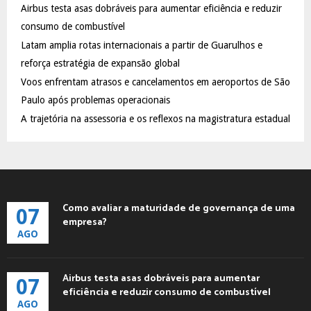
Airbus testa asas dobráveis para aumentar eficiência e reduzir
r
R
:
consumo de combustível
C
Latam amplia rotas internacionais a partir de Guarulhos e
reforça estratégia de expansão global
H
Voos enfrentam atrasos e cancelamentos em aeroportos de São
Paulo após problemas operacionais
A trajetória na assessoria e os reflexos na magistratura estadual
Como avaliar a maturidade de governança de uma
07
empresa?
AGO
Airbus testa asas dobráveis para aumentar
07
eficiência e reduzir consumo de combustível
AGO