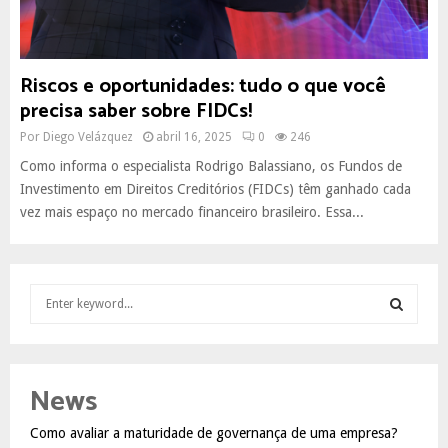
Riscos e oportunidades: tudo o que você
precisa saber sobre FIDCs!
Por
Diego Velázquez
abril 16, 2025
0
246
Como informa o especialista Rodrigo Balassiano, os Fundos de
Investimento em Direitos Creditórios (FIDCs) têm ganhado cada
vez mais espaço no mercado financeiro brasileiro. Essa...
S
e
a
S
r
c
E
News
h
f
A
Como avaliar a maturidade de governança de uma empresa?
o