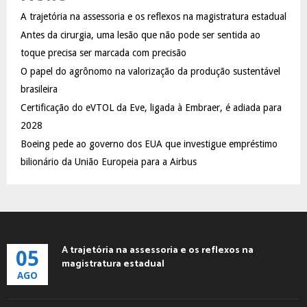
f
A
A trajetória na assessoria e os reflexos na magistratura estadual
o
Antes da cirurgia, uma lesão que não pode ser sentida ao
r
R
:
toque precisa ser marcada com precisão
C
O papel do agrônomo na valorização da produção sustentável
brasileira
H
Certificação do eVTOL da Eve, ligada à Embraer, é adiada para
2028
Boeing pede ao governo dos EUA que investigue empréstimo
bilionário da União Europeia para a Airbus
A trajetória na assessoria e os reflexos na
05
magistratura estadual
AGO