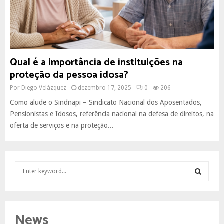
Qual é a importância de instituições na
proteção da pessoa idosa?
Por
Diego Velázquez
dezembro 17, 2025
0
206
Como alude o Sindnapi – Sindicato Nacional dos Aposentados,
Pensionistas e Idosos, referência nacional na defesa de direitos, na
oferta de serviços e na proteção...
S
e
a
S
r
c
E
News
h