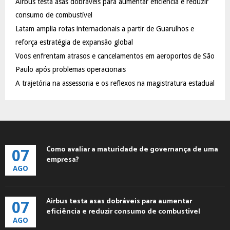
Airbus testa asas dobráveis para aumentar eficiência e reduzir
r
R
:
consumo de combustível
C
Latam amplia rotas internacionais a partir de Guarulhos e
reforça estratégia de expansão global
H
Voos enfrentam atrasos e cancelamentos em aeroportos de São
Paulo após problemas operacionais
A trajetória na assessoria e os reflexos na magistratura estadual
Como avaliar a maturidade de governança de uma
07
empresa?
AGO
Airbus testa asas dobráveis para aumentar
07
eficiência e reduzir consumo de combustível
AGO