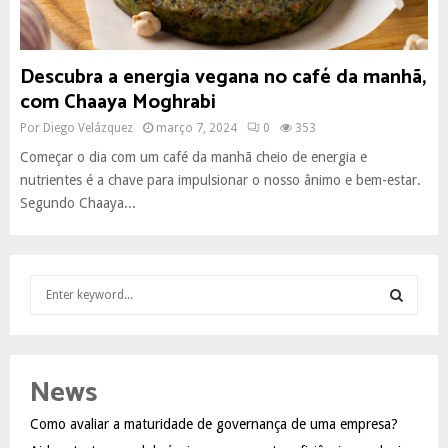
Descubra a energia vegana no café da manhã,
com Chaaya Moghrabi
Por
Diego Velázquez
março 7, 2024
0
353
Começar o dia com um café da manhã cheio de energia e
nutrientes é a chave para impulsionar o nosso ânimo e bem-estar.
Segundo Chaaya...
S
e
a
S
r
c
E
News
h
f
A
Como avaliar a maturidade de governança de uma empresa?
o