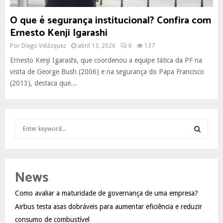
O que é segurança institucional? Confira com
Ernesto Kenji Igarashi
Por
Diego Velázquez
abril 13, 2026
0
137
Ernesto Kenji Igarashi, que coordenou a equipe tática da PF na
visita de George Bush (2006) e na segurança do Papa Francisco
(2013), destaca que...
S
e
a
S
r
c
E
News
h
f
A
Como avaliar a maturidade de governança de uma empresa?
o
Airbus testa asas dobráveis para aumentar eficiência e reduzir
r
R
:
consumo de combustível