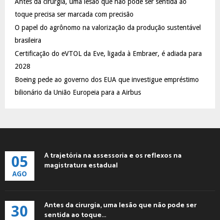
Antes da cirurgia, uma lesão que não pode ser sentida ao
r
R
:
toque precisa ser marcada com precisão
C
O papel do agrônomo na valorização da produção sustentável
brasileira
H
Certificação do eVTOL da Eve, ligada à Embraer, é adiada para
2028
Boeing pede ao governo dos EUA que investigue empréstimo
bilionário da União Europeia para a Airbus
A trajetória na assessoria e os reflexos na
05
magistratura estadual
AGO
Antes da cirurgia, uma lesão que não pode ser
30
sentida ao toque...