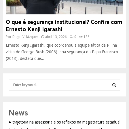
O que é segurança institucional? Confira com
Ernesto Kenji Igarashi
Por
Diego Velázquez
abril 13, 2026
0
136
Ernesto Kenji Igarashi, que coordenou a equipe tática da PF na
visita de George Bush (2006) e na segurança do Papa Francisco
(2013), destaca que...
S
e
a
S
r
c
E
News
h
f
A
A trajetória na assessoria e os reflexos na magistratura estadual
o