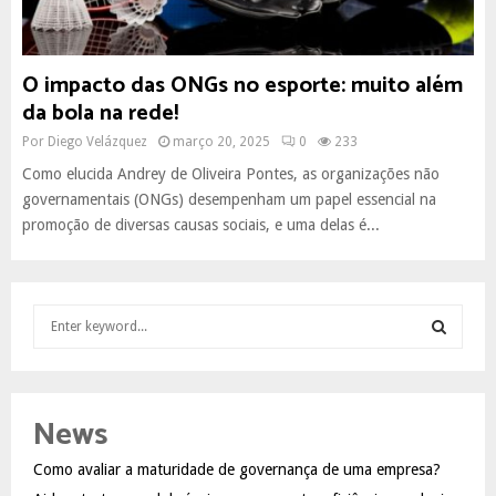
O impacto das ONGs no esporte: muito além
da bola na rede!
Por
Diego Velázquez
março 20, 2025
0
233
Como elucida Andrey de Oliveira Pontes, as organizações não
governamentais (ONGs) desempenham um papel essencial na
promoção de diversas causas sociais, e uma delas é...
S
e
a
S
r
c
E
News
h
f
A
Como avaliar a maturidade de governança de uma empresa?
o