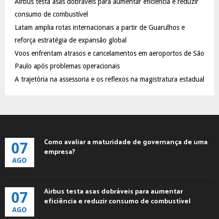
Airbus testa asas dobráveis para aumentar eficiência e reduzir
r
R
:
consumo de combustível
C
Latam amplia rotas internacionais a partir de Guarulhos e
reforça estratégia de expansão global
H
Voos enfrentam atrasos e cancelamentos em aeroportos de São
Paulo após problemas operacionais
A trajetória na assessoria e os reflexos na magistratura estadual
Como avaliar a maturidade de governança de uma
07
empresa?
AGO
Airbus testa asas dobráveis para aumentar
07
eficiência e reduzir consumo de combustível
AGO