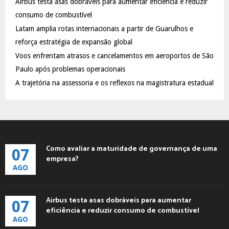
Airbus testa asas dobráveis para aumentar eficiência e reduzir
r
R
:
consumo de combustível
C
Latam amplia rotas internacionais a partir de Guarulhos e
reforça estratégia de expansão global
H
Voos enfrentam atrasos e cancelamentos em aeroportos de São
Paulo após problemas operacionais
A trajetória na assessoria e os reflexos na magistratura estadual
Como avaliar a maturidade de governança de uma
07
empresa?
AGO
Airbus testa asas dobráveis para aumentar
07
eficiência e reduzir consumo de combustível
AGO