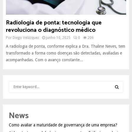
Radiologia de ponta: tecnologia que
revoluciona o diagnóstico médico
Por
Diego Velázquez
junho 10, 2025
0
206
A radiologia de ponta, conforme explica a Dra. Thaline Neves, tem
transformado a forma como doenças são detectadas, avaliadas e
acompanhadas. Com o avanço constante...
S
e
a
S
r
c
E
News
h
f
A
Como avaliar a maturidade de governança de uma empresa?
o