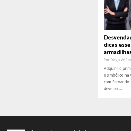
R
:
C
H
Desvendan
dicas esse
armadilh
Por
Diego Veláz
Adquirir o pri
e simbólico na
com Fernando B
deve ser...