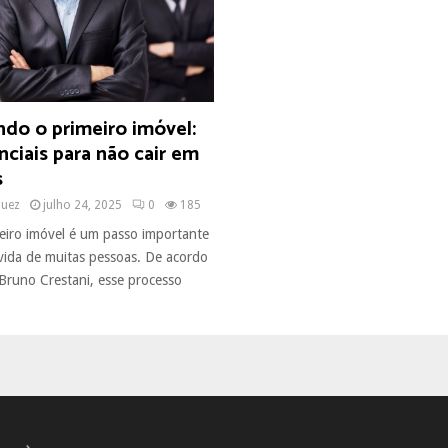
do o primeiro imóvel:
nciais para não cair em
as
quez
julho 24, 2025
0
185
meiro imóvel é um passo importante
 vida de muitas pessoas. De acordo
runo Crestani, esse processo