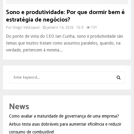
Sono e produtividade: Por que dormir bem é
estratégia de negócios?
Por
Diego Velázquez
janeiro 14, 2026
0
191
Do ponto de vista do CEO Ian Cunha, sono e produtividade são
temas que muitos tratam como assuntos paralelos, quando, na
verdade, pertencem à mesma...
S
e
a
S
r
c
E
News
h
f
A
Como avaliar a maturidade de governança de uma empresa?
o
Airbus testa asas dobráveis para aumentar eficiência e reduzir
r
R
:
consumo de combustível