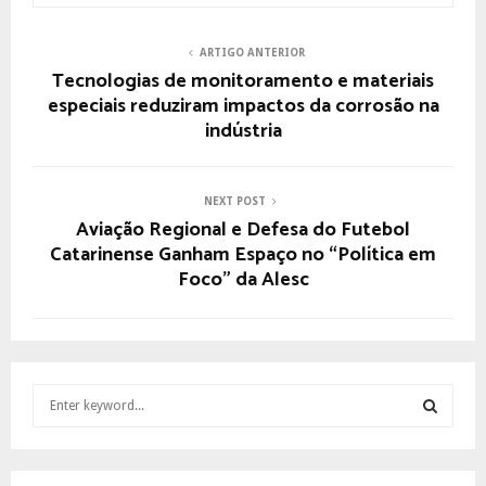
ARTIGO ANTERIOR
Tecnologias de monitoramento e materiais
especiais reduziram impactos da corrosão na
indústria
NEXT POST
Aviação Regional e Defesa do Futebol
Catarinense Ganham Espaço no “Política em
Foco” da Alesc
S
e
a
S
r
c