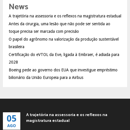
E
News
h
f
A
A trajetória na assessoria e os reflexos na magistratura estadual
o
Antes da cirurgia, uma lesão que não pode ser sentida ao
r
R
:
toque precisa ser marcada com precisão
C
O papel do agrônomo na valorização da produção sustentável
brasileira
H
Certificação do eVTOL da Eve, ligada à Embraer, é adiada para
2028
Boeing pede ao governo dos EUA que investigue empréstimo
bilionário da União Europeia para a Airbus
A trajetória na assessoria e os reflexos na
05
magistratura estadual
AGO