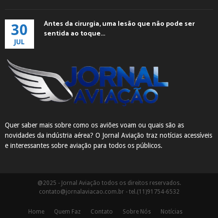
Antes da cirurgia, uma lesão que não pode ser
30
sentida ao toque...
JUL
Quer saber mais sobre como os aviões voam ou quais são as
novidades da indústria aérea? O Jornal Aviação traz notícias acessíveis
e interessantes sobre aviação para todos os públicos.
@2025 - Jornal Aviação todos os direitos reservados.
contato@jornalaviacao.com.br
- tel.(11)91754-6532
Home
Quem Faz
Contato
Sobre Nós
Notícias