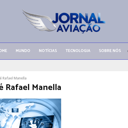
OME
MUNDO
NOTÍCIAS
TECNOLOGIA
SOBRE NÓS
 Rafael Manella
 Rafael Manella