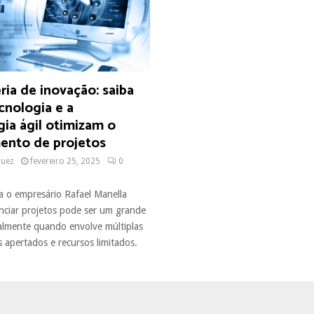
ia de inovação: saiba
cnologia e a
ia ágil otimizam o
ento de projetos
quez
fevereiro 25, 2025
0
 o empresário Rafael Manella
enciar projetos pode ser um grande
ialmente quando envolve múltiplas
 apertados e recursos limitados.