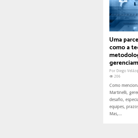
R
:
C
H
Uma parcer
como a te
metodolog
gerenciam
Por
Diego Veláz
206
Como menciona
Martinelli, ger
desafio, espec
equipes, prazos
Mas,...