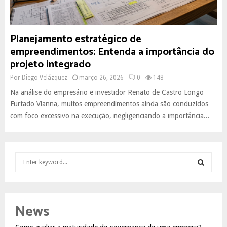
Planejamento estratégico de
empreendimentos: Entenda a importância do
projeto integrado
Por
Diego Velázquez
março 26, 2026
0
148
Na análise do empresário e investidor Renato de Castro Longo
Furtado Vianna, muitos empreendimentos ainda são conduzidos
com foco excessivo na execução, negligenciando a importância...
S
e
a
S
r
c
E
News
h
f
A