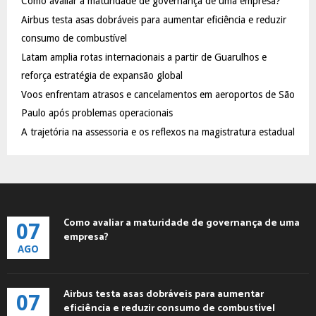
Como avaliar a maturidade de governança de uma empresa?
o
Airbus testa asas dobráveis para aumentar eficiência e reduzir
r
R
:
consumo de combustível
C
Latam amplia rotas internacionais a partir de Guarulhos e
reforça estratégia de expansão global
H
Voos enfrentam atrasos e cancelamentos em aeroportos de São
Paulo após problemas operacionais
A trajetória na assessoria e os reflexos na magistratura estadual
Como avaliar a maturidade de governança de uma
07
empresa?
AGO
Airbus testa asas dobráveis para aumentar
07
eficiência e reduzir consumo de combustível