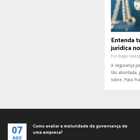
R
:
C
H
Entenda t
jurídica no
Por
Diego Veláz
A segurança ju
tão abordada,
sobre. Para Fran
Como avaliar a maturidade de governança de
07
uma empresa?
AGO