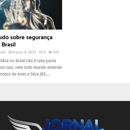
udo sobre segurança
 Brasil
quez
março 4, 2023
0
339
rídica no Brasil não é uma pauta
 por isso, nem todo mundo entende
cisco de Assis e Silva JBS,...