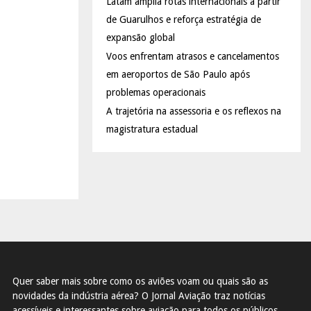
Latam amplia rotas internacionais a partir
de Guarulhos e reforça estratégia de
expansão global
Voos enfrentam atrasos e cancelamentos
em aeroportos de São Paulo após
problemas operacionais
A trajetória na assessoria e os reflexos na
magistratura estadual
Quer saber mais sobre como os aviões voam ou quais são as
novidades da indústria aérea? O Jornal Aviação traz notícias
acessíveis e interessantes sobre aviação para todos os públicos.