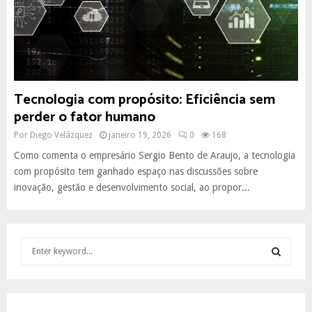
Tecnologia com propósito: Eficiência sem
perder o fator humano
Por
Diego Velázquez
janeiro 19, 2026
0
168
Como comenta o empresário Sergio Bento de Araujo, a tecnologia
com propósito tem ganhado espaço nas discussões sobre
inovação, gestão e desenvolvimento social, ao propor...
S
e
a
S
r
c
E