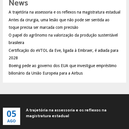
News
h
f
A
A trajetória na assessoria e os reflexos na magistratura estadual
o
Antes da cirurgia, uma lesão que não pode ser sentida ao
r
R
:
toque precisa ser marcada com precisão
C
O papel do agrônomo na valorização da produção sustentável
brasileira
H
Certificação do eVTOL da Eve, ligada à Embraer, é adiada para
2028
Boeing pede ao governo dos EUA que investigue empréstimo
bilionário da União Europeia para a Airbus
A trajetória na assessoria e os reflexos na
05
magistratura estadual
AGO