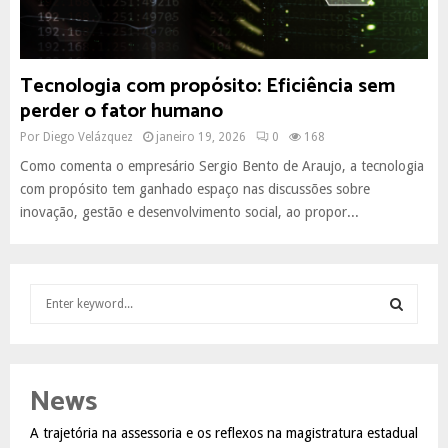
Tecnologia com propósito: Eficiência sem
perder o fator humano
Por
Diego Velázquez
janeiro 19, 2026
0
168
Como comenta o empresário Sergio Bento de Araujo, a tecnologia
com propósito tem ganhado espaço nas discussões sobre
inovação, gestão e desenvolvimento social, ao propor...
S
e
a
S
r
c
E
News
h
f
A
A trajetória na assessoria e os reflexos na magistratura estadual
o