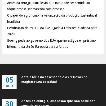
Antes da cirurgia, uma lesão que não pode ser sentida ao
r
R
:
toque precisa ser marcada com precisão
C
O papel do agrônomo na valorização da produção sustentável
brasileira
H
Certificação do eVTOL da Eve, ligada à Embraer, é adiada para
2028
Boeing pede ao governo dos EUA que investigue empréstimo
bilionário da União Europeia para a Airbus
A trajetória na assessoria e os reflexos na
05
magistratura estadual
AGO
Antes da cirurgia, uma lesão que não pode ser
30
sentida ao toque...