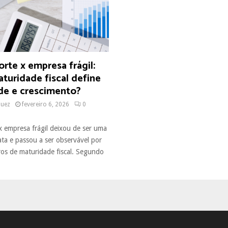
rte x empresa frágil:
turidade fiscal define
de e crescimento?
quez
fevereiro 6, 2026
0
x empresa frágil deixou de ser uma
ata e passou a ser observável por
ros de maturidade fiscal. Segundo