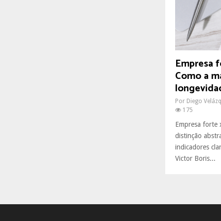
R
:
C
H
Empresa fo
Como a ma
longevida
Por
Diego Veláz
175
Empresa forte 
distinção abstr
indicadores cla
Victor Boris...